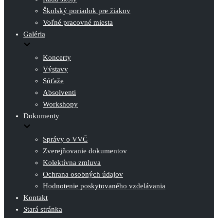
Školský poriadok pre žiakov
Voľné pracovné miesta
Galéria
Koncerty
Výstavy
Súťaže
Absolventi
Workshopy
Dokumenty
Správy o VVČ
Zverejňovanie dokumentov
Kolektívna zmluva
Ochrana osobných údajov
Hodnotenie poskytovaného vzdelávania
Kontakt
Stará stránka