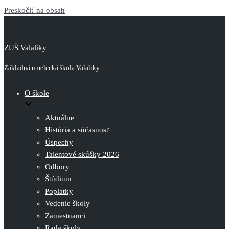
Preskočiť na obsah
ZUŠ Valaliky
Základná umelecká škola Valaliky
O škole
Aktuálne
História a súčasnosť
Úspechy
Talentové skúšky 2026
Odbory
Štúdium
Poplatky
Vedenie školy
Zamestnanci
Rada školy