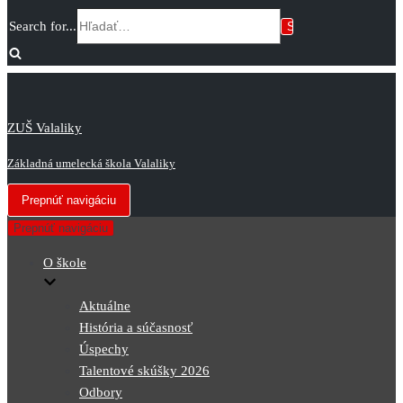
Search for...
ZUŠ Valaliky
Základná umelecká škola Valaliky
Prepnúť navigáciu
Prepnúť navigáciu
O škole
Aktuálne
História a súčasnosť
Úspechy
Talentové skúšky 2026
Odbory