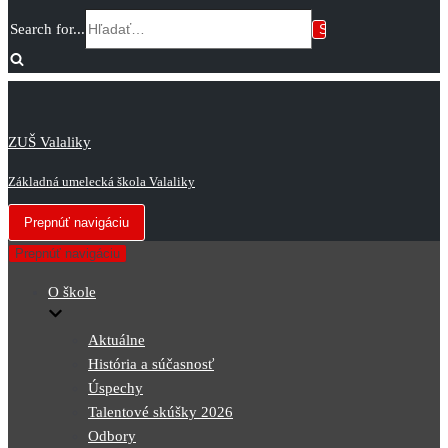
Search for...
ZUŠ Valaliky
Základná umelecká škola Valaliky
Prepnúť navigáciu
Prepnúť navigáciu
O škole
Aktuálne
História a súčasnosť
Úspechy
Talentové skúšky 2026
Odbory