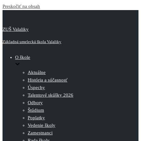
Preskočiť na obsah
ZUŠ Valaliky
Základná umelecká škola Valaliky
O škole
Aktuálne
História a súčasnosť
Úspechy
Talentové skúšky 2026
Odbory
Štúdium
Poplatky
Vedenie školy
Zamestnanci
Rada školy