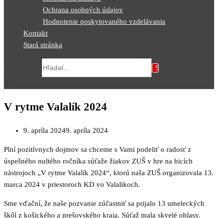
Ochrana osobných údajov
Hodnotenie poskytovaného vzdelávania
Kontakt
Stará stránka
Search for...
V rytme Valalík 2024
9. apríla 2024
9. apríla 2024
Plní pozitívnych dojmov sa chceme s Vami podeliť o radosť z
úspešného nultého ročníka súťaže žiakov ZUŠ v hre na bicích
nástrojoch „V rytme Valalík 2024“, ktorú naša ZUŠ organizovala 13.
marca 2024 v priestoroch KD vo Valalikoch.
Sme vďační, že naše pozvanie zúčastniť sa prijalo 13 umeleckých
škôl z košického a prešovského kraja. Súťaž mala skvelé ohlasy.