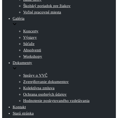
Školský poriadok pre žiakov
Voľné pracovné miesta
Galéria
Koncerty
Výstavy
Súťaže
Absolventi
Workshopy
Dokumenty
Správy o VVČ
Zverejňovanie dokumentov
Kolektívna zmluva
Ochrana osobných údajov
Hodnotenie poskytovaného vzdelávania
Kontakt
Stará stránka