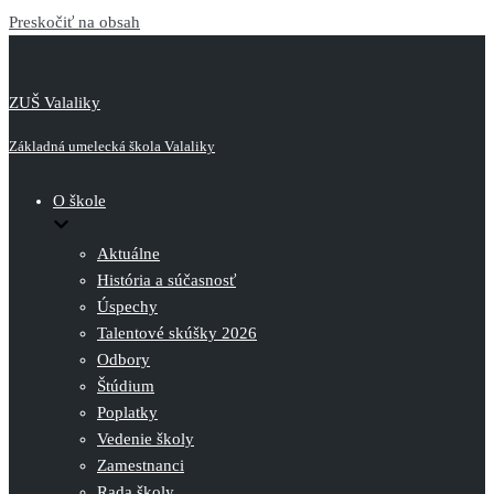
Preskočiť na obsah
ZUŠ Valaliky
Základná umelecká škola Valaliky
O škole
Aktuálne
História a súčasnosť
Úspechy
Talentové skúšky 2026
Odbory
Štúdium
Poplatky
Vedenie školy
Zamestnanci
Rada školy