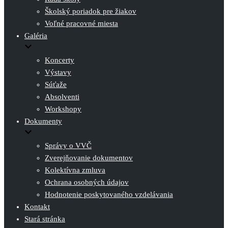
Školský poriadok pre žiakov
Voľné pracovné miesta
Galéria
Koncerty
Výstavy
Súťaže
Absolventi
Workshopy
Dokumenty
Správy o VVČ
Zverejňovanie dokumentov
Kolektívna zmluva
Ochrana osobných údajov
Hodnotenie poskytovaného vzdelávania
Kontakt
Stará stránka