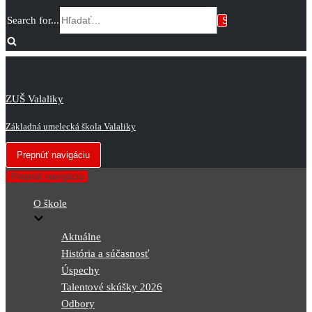
Search for...
ZUŠ Valaliky
Základná umelecká škola Valaliky
Prepnúť navigáciu
Prepnúť navigáciu
O škole
Aktuálne
História a súčasnosť
Úspechy
Talentové skúšky 2026
Odbory