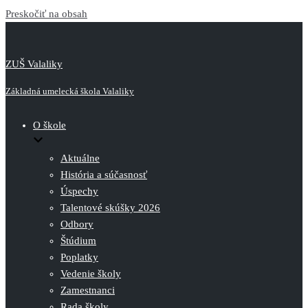
Preskočiť na obsah
ZUŠ Valaliky
Základná umelecká škola Valaliky
O škole
Aktuálne
História a súčasnosť
Úspechy
Talentové skúšky 2026
Odbory
Štúdium
Poplatky
Vedenie školy
Zamestnanci
Rada školy