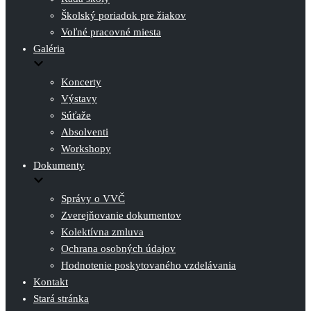
Školský poriadok pre žiakov
Voľné pracovné miesta
Galéria
Koncerty
Výstavy
Súťaže
Absolventi
Workshopy
Dokumenty
Správy o VVČ
Zverejňovanie dokumentov
Kolektívna zmluva
Ochrana osobných údajov
Hodnotenie poskytovaného vzdelávania
Kontakt
Stará stránka