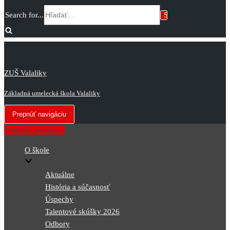
Search for...
ZUŠ Valaliky
Základná umelecká škola Valaliky
Prepnúť navigáciu
Prepnúť navigáciu
O škole
Aktuálne
História a súčasnosť
Úspechy
Talentové skúšky 2026
Odbory