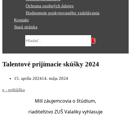
Ochrana osobných údajov
Hodnotenie poskytovaného vzdelávania
Kontakt
Stará stránka
Search for...
Talentové prijímacie skúšky 2024
15. apríla 2024
14. mája 2024
e - prihláška
Milí záujemcovia o štúdium,
riaditeľstvo ZUŠ Valaliky vyhlasuje