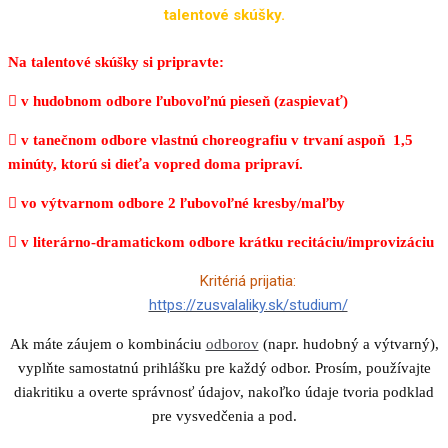
talentové skúšky.
Na talentové skúšky si pripravte:
 v hudobnom odbore ľubovoľnú pieseň (zaspievať)
 v tanečnom odbore vlastnú choreografiu v trvaní aspoň 1,5
minúty, ktorú si dieťa vopred doma pripraví.
 vo výtvarnom odbore 2 ľubovoľné kresby/maľby
 v literárno-dramatickom odbore krátku recitáciu/improvizáciu
Kritériá prijatia:
https://zusvalaliky.sk/studium/
Ak máte záujem o kombináciu
odborov
(napr. hudobný a výtvarný),
vyplňte samostatnú prihlášku pre každý odbor. Prosím, používajte
diakritiku a overte správnosť údajov, nakoľko údaje tvoria podklad
pre vysvedčenia a pod.