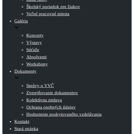
Školský poriadok pre žiakov
Voľné pracovné miesta
Galéria
Koncerty
Výstavy
Súťaže
Absolventi
Workshopy
Dokumenty
Správy o VVČ
Zverejňovanie dokumentov
Kolektívna zmluva
Ochrana osobných údajov
Hodnotenie poskytovaného vzdelávania
Kontakt
Stará stránka