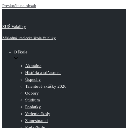
Preskočiť na obsah
ZUŠ Valaliky
Základná umelecká škola Valaliky
O škole
Aktuálne
História a súčasnosť
Úspechy
Talentové skúšky 2026
Odbory
Štúdium
Poplatky
Vedenie školy
Zamestnanci
Rada školy