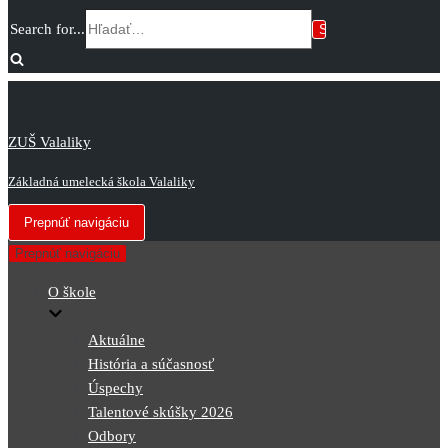
Search for...
ZUŠ Valaliky
Základná umelecká škola Valaliky
Prepnúť navigáciu
Prepnúť navigáciu
O škole
Aktuálne
História a súčasnosť
Úspechy
Talentové skúšky 2026
Odbory