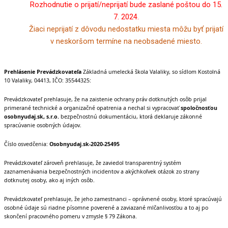
Rozhodnutie o prijatí/neprijatí bude zaslané poštou do 15.
7. 2024.
Žiaci neprijatí z dôvodu nedostatku miesta môžu byť prijatí
v neskoršom termíne na neobsadené miesto.
Prehlásenie Prevádzkovateľa
Základná umelecká škola Valaliky, so sídlom Kostolná
10 Valaliky, 04413, IČO: 35544325:
Prevádzkovateľ prehlasuje, že na zaistenie ochrany práv dotknutých osôb prijal
primerané technické a organizačné opatrenia a nechal si vypracovať
spoločnosťou
osobnyudaj.sk, s.r.o.
bezpečnostnú dokumentáciu, ktorá deklaruje zákonné
spracúvanie osobných údajov.
Číslo osvedčenia:
Osobnyudaj.sk-2020-25495
Prevádzkovateľ zároveň prehlasuje, že zaviedol transparentný systém
zaznamenávania bezpečnostných incidentov a akýchkoľvek otázok zo strany
dotknutej osoby, ako aj iných osôb.
Prevádzkovateľ prehlasuje, že jeho zamestnanci – oprávnené osoby, ktoré spracúvajú
osobné údaje sú riadne písomne poverené a zaviazané mlčanlivosťou a to aj po
skončení pracovného pomeru v zmysle § 79 Zákona.