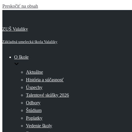
Preskočiť na obsah
ZUŠ Valaliky
Základná umelecká škola Valaliky
O škole
Aktuálne
História a súčasnosť
Úspechy
Talentové skúšky 2026
Odbory
Štúdium
Poplatky
Vedenie školy