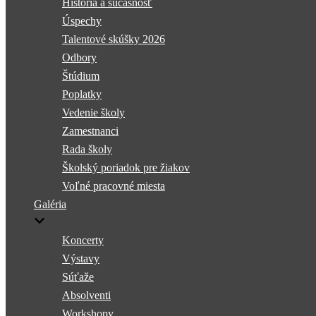
História a súčasnosť
Úspechy
Talentové skúšky 2026
Odbory
Štúdium
Poplatky
Vedenie školy
Zamestnanci
Rada školy
Školský poriadok pre žiakov
Voľné pracovné miesta
Galéria
Koncerty
Výstavy
Súťaže
Absolventi
Workshopy