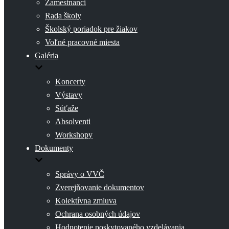
Zamestnanci
Rada školy
Školský poriadok pre žiakov
Voľné pracovné miesta
Galéria
Koncerty
Výstavy
Súťaže
Absolventi
Workshopy
Dokumenty
Správy o VVČ
Zverejňovanie dokumentov
Kolektívna zmluva
Ochrana osobných údajov
Hodnotenie poskytovaného vzdelávania