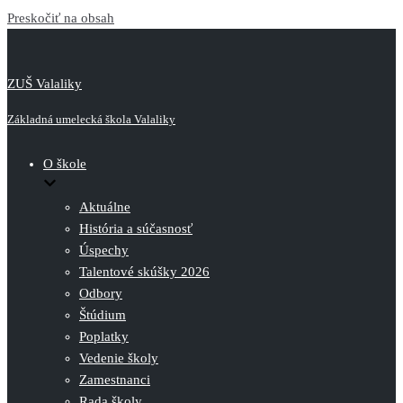
Preskočiť na obsah
ZUŠ Valaliky
Základná umelecká škola Valaliky
O škole
Aktuálne
História a súčasnosť
Úspechy
Talentové skúšky 2026
Odbory
Štúdium
Poplatky
Vedenie školy
Zamestnanci
Rada školy