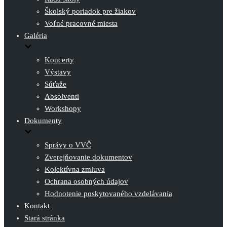
Školský poriadok pre žiakov
Voľné pracovné miesta
Galéria
Koncerty
Výstavy
Súťaže
Absolventi
Workshopy
Dokumenty
Správy o VVČ
Zverejňovanie dokumentov
Kolektívna zmluva
Ochrana osobných údajov
Hodnotenie poskytovaného vzdelávania
Kontakt
Stará stránka