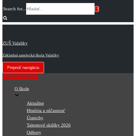
Search for...
ZUŠ Valaliky
Základná umelecká škola Valaliky
Prepnúť navigáciu
Prepnúť navigáciu
O škole
Aktuálne
História a súčasnosť
Úspechy
Talentové skúšky 2026
Odbory